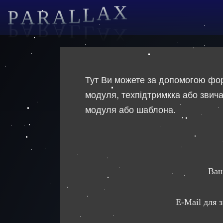
P
A
R
A
L
L
A
X
Тут Ви можете за допомогою форм
модуля, техпідтримкка або звича
модуля або шаблона.
Ваш
E-Mail для з